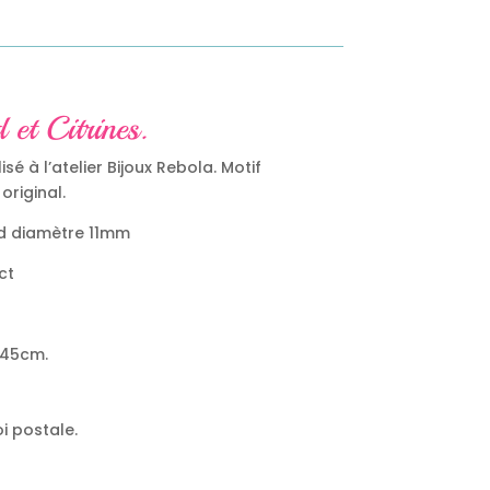
 et Citrines.
sé à l’atelier Bijoux Rebola. Motif
original.
ud diamètre 11mm
ct
t 45cm.
i postale.