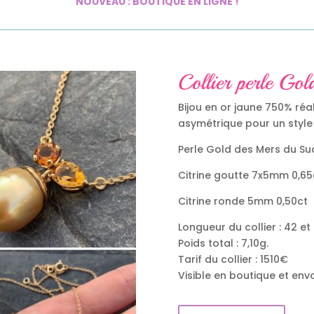
NOUVEAU : BOUTIQUE EN LIGNE !
Collier perle Gold
Bijou en or jaune 750% réali
asymétrique pour un style 
Perle Gold des Mers du S
Citrine goutte 7x5mm 0,65
Citrine ronde 5mm 0,50ct
Longueur du collier : 42 e
Poids total : 7,10g.
Tarif du collier : 1510€
Visible en boutique et envo