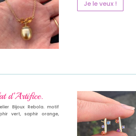
Je le veux !
at d’Artifice.
elier Bijoux Rebola. motif
phir vert, saphir orange,